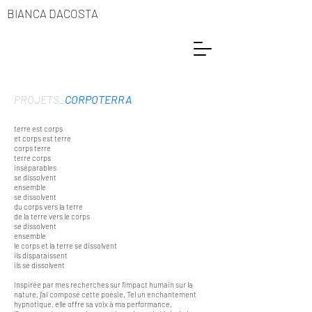
BIANCA DACOSTA
PROJETS_
CORPOTERRA
terre est corps
et corps est terre
corps terre
terre corps
inséparables
se dissolvent
ensemble
se dissolvent
du corps vers la terre
de la terre vers le corps
se dissolvent
ensemble
le corps et la terre se dissolvent
ils disparaissent
ils se dissolvent
Inspirée par mes recherches sur l’impact humain sur la
nature, j’ai composé cette poésie. Tel un enchantement
hypnotique, elle offre sa voix à ma performance.